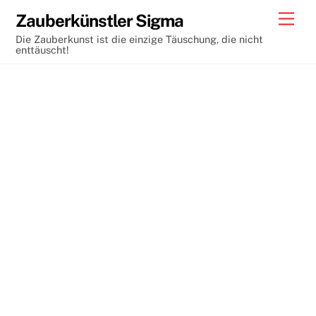
Skip
Men
Zauberkünstler Sigma
to
Die Zauberkunst ist die einzige Täuschung, die nicht
content
enttäuscht!